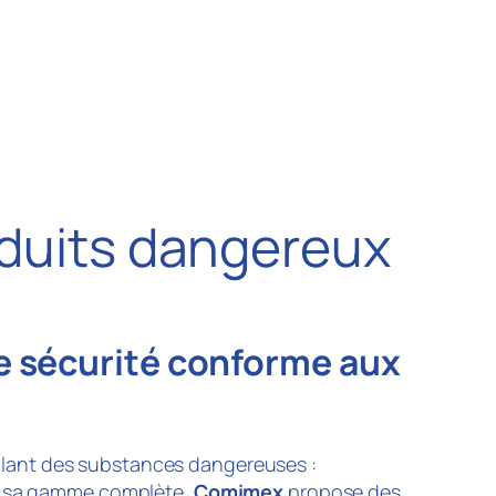
oduits dangereux
e sécurité conforme aux
ulant des substances dangereuses :
 à sa gamme complète,
Comimex
propose des