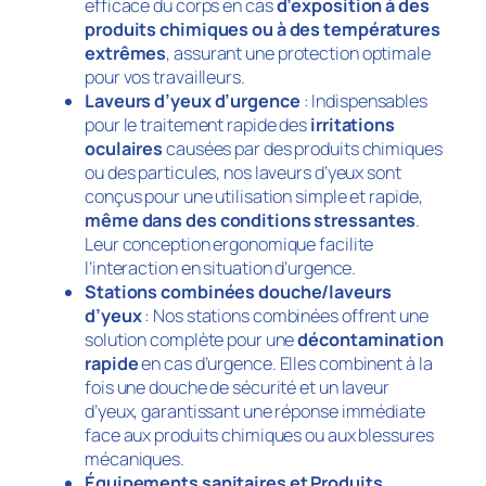
efficace du corps en cas
d’exposition à des
produits chimiques ou à des températures
extrêmes
, assurant une protection optimale
pour vos travailleurs.
Laveurs d’yeux d’urgence
: Indispensables
pour le traitement rapide des
irritations
oculaires
causées par des produits chimiques
ou des particules, nos laveurs d’yeux sont
conçus pour une utilisation simple et rapide,
même dans des conditions stressantes
.
Leur conception ergonomique facilite
l’interaction en situation d’urgence.
Stations combinées douche/laveurs
d’yeux
: Nos stations combinées offrent une
solution complète pour une
décontamination
rapide
en cas d’urgence. Elles combinent à la
fois une douche de sécurité et un laveur
d’yeux, garantissant une réponse immédiate
face aux produits chimiques ou aux blessures
mécaniques.
Équipements sanitaires et Produits